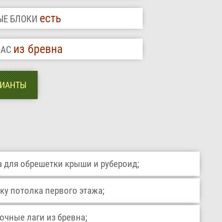
есть
ЫЕ БЛОКИ
из бревна
КАС
РИАНТЫ
 для обрешетки крыши и рубероид;
ку потолка первого этажа;
чные лаги из бревна;