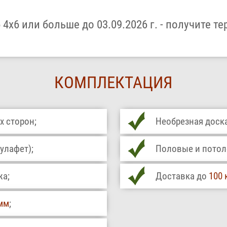
4х6 или больше до 03.09.2026 г. - получите те
КОМПЛЕКТАЦИЯ
х сторон;
Необрезная доска
улафет);
Половые и потоло
жа;
Доставка до
100 
мм
;