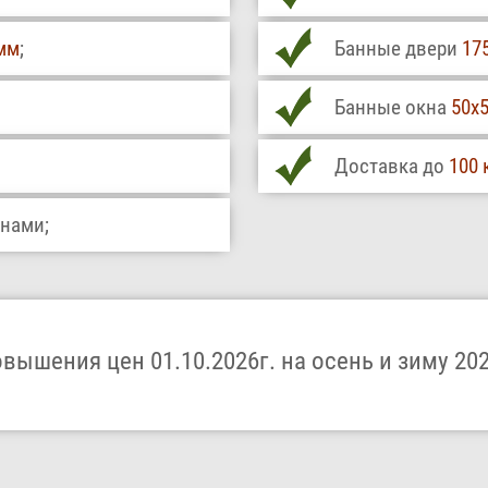
мм
;
Банные двери
17
Банные окна
50х5
Доставка до
100 
внами;
овышения цен 01.10.2026г. на осень и зиму 202