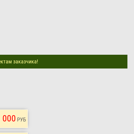
ектам заказчика!
 000
РУБ