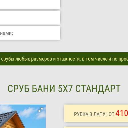
внами;
срубы любых размеров и этажности, в том числе и по про
СРУБ БАНИ 5Х7 СТАНДАРТ
410
РУБКА В ЛАПУ:
ОТ