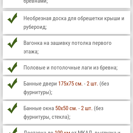
бревнами;
Необрезная доска для обрешетки крыши и
рубероид;
Вагонка на зашивку потолка первого
этажа;
Половые и потолочные лаги из бревна;
Банные двери
175х75 см.
-
2 шт.
(без
фурнитуры);
Банные окна
50х50 см.
-
2 шт.
(без
фурнитуры, стекла);
Доставка до
100 км
от МКАД, выгрузка и