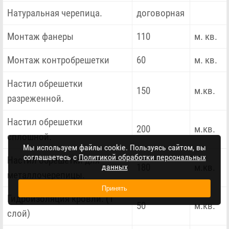
Натуральная черепица.
договорная
Монтаж фанеры
110
м. кв.
Монтаж контробрешетки
60
м. кв.
Настил обрешетки
150
м.кв.
разреженной.
Настил обрешетки
200
м.кв.
сплошной.
Мы используем файлы cookie. Пользуясь сайтом, вы
соглашаетесь с
Политикой обработки персональных
Настил обрешетки для
180
м.кв.
данных
металлочерепицы.
Принять
Гидроизоляция кровли. (1
50
м.кв.
слой)