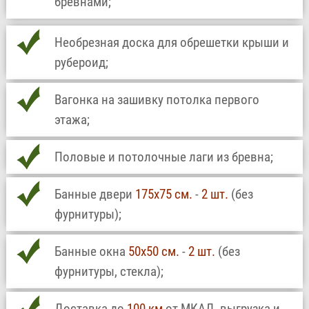
бревнами;
Необрезная доска для обрешетки крыши и
рубероид;
Вагонка на зашивку потолка первого
этажа;
Половые и потолочные лаги из бревна;
Банные двери
175х75 см.
-
2 шт.
(без
фурнитуры);
Банные окна
50х50 см.
-
2 шт.
(без
фурнитуры, стекла);
Доставка до
100 км
от МКАД, выгрузка и