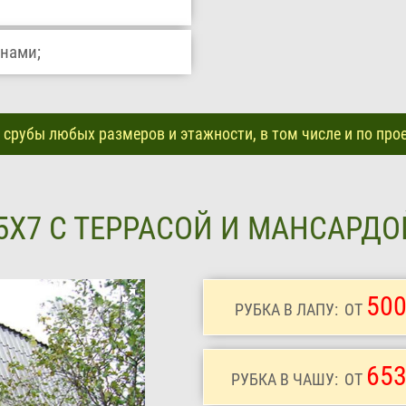
внами;
срубы любых размеров и этажности, в том числе и по про
5Х7 С ТЕРРАСОЙ И МАНСАРД
500
РУБКА В ЛАПУ:
ОТ
653
РУБКА В ЧАШУ:
ОТ