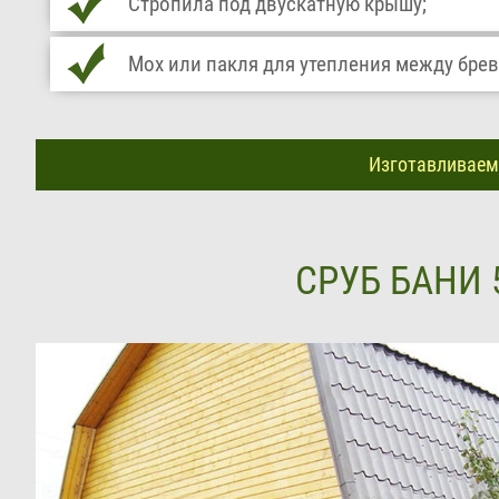
Стропила под двускатную крышу;
Мох или пакля для утепления между бре
Изготавливаем 
СРУБ БАНИ 