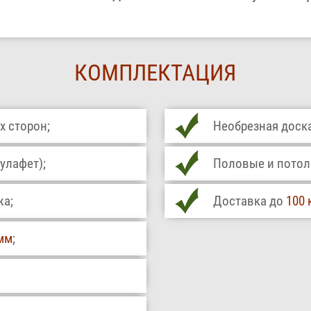
КОМПЛЕКТАЦИЯ
х сторон;
Необрезная доска
улафет);
Половые и потоло
жа;
Доставка до
100 
мм
;