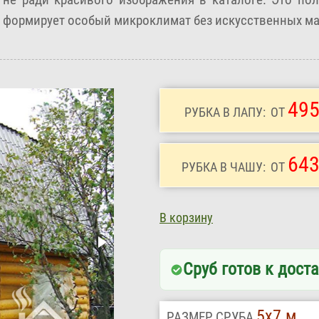
но формирует особый микроклимат без искусственных 
495
РУБКА В ЛАПУ:
ОТ
643
РУБКА В ЧАШУ:
ОТ
В корзину
Сруб готов к доста
5х7 м
РАЗМЕР СРУБА