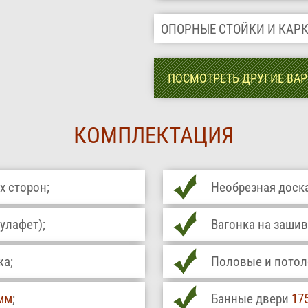
ОПОРНЫЕ СТОЙКИ И КАР
ПОСМОТРЕТЬ ДРУГИЕ ВА
КОМПЛЕКТАЦИЯ
х сторон;
Необрезная доска
улафет);
Вагонка на зашив
жа;
Половые и потоло
мм
;
Банные двери
17