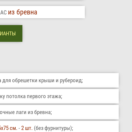
из бревна
КАС
РИАНТЫ
 для обрешетки крыши и рубероид;
ку потолка первого этажа;
чные лаги из бревна;
5х75 см.
-
2 шт.
(без фурнитуры);