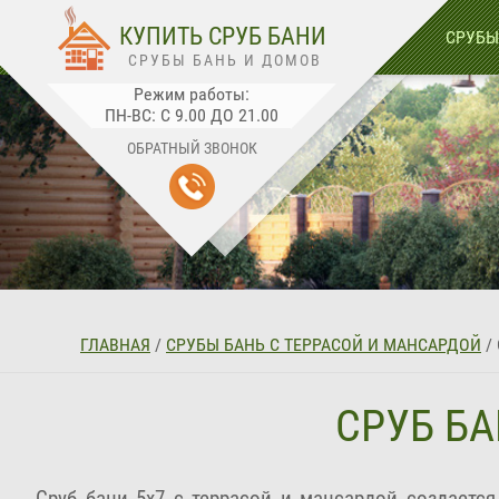
🛒
0
КУПИТЬ СРУБ БАНИ
СРУБЫ
СРУБЫ БАНЬ И ДОМОВ
Режим работы:
ПН-ВС: С 9.00 ДО 21.00
ОБРАТНЫЙ ЗВОНОК
ГЛАВНАЯ
/
СРУБЫ БАНЬ С ТЕРРАСОЙ И МАНСАРДОЙ
/
СРУБ БА
Сруб бани 5х7 с террасой и мансардой создаетс