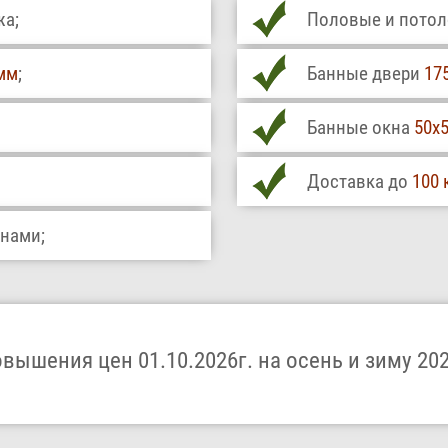
жа;
Половые и потоло
мм
;
Банные двери
17
Банные окна
50х5
Доставка до
100 
внами;
овышения цен 01.10.2026г. на осень и зиму 202