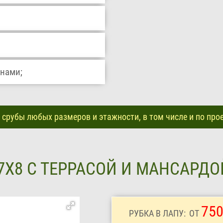
внами;
срубы любых размеров и этажности, в том числе и по про
7Х8 С ТЕРРАСОЙ И МАНСАРД
750
РУБКА В ЛАПУ:
ОТ