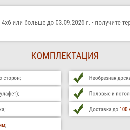
4х6 или больше до 03.09.2026 г. - получите те
КОМПЛЕКТАЦИЯ
х сторон;
Необрезная доска
улафет);
Половые и потоло
жа;
Доставка до
100 
мм
;